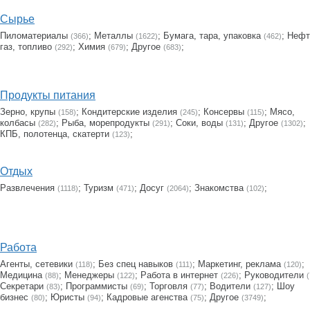
Сырье
Пиломатериалы
;
Металлы
;
Бумага, тара, упаковка
;
Нефт
(366)
(1622)
(462)
газ, топливо
;
Химия
;
Другое
;
(292)
(679)
(683)
Продукты питания
Зерно, крупы
;
Кондитерские изделия
;
Консервы
;
Мясо,
(158)
(245)
(115)
колбасы
;
Рыба, морепродукты
;
Соки, воды
;
Другое
;
(282)
(291)
(131)
(1302)
КПБ, полотенца, скатерти
;
(123)
Отдых
Развлечения
;
Туризм
;
Досуг
;
Знакомства
;
(1118)
(471)
(2064)
(102)
Работа
Агенты, сетевики
;
Без спец навыков
;
Маркетинг, реклама
;
(118)
(111)
(120)
Медицина
;
Менеджеры
;
Работа в интернет
;
Руководители
(88)
(122)
(226)
(
Секретари
;
Программисты
;
Торговля
;
Водители
;
Шоу
(83)
(69)
(77)
(127)
бизнес
;
Юристы
;
Кадровые агенства
;
Другое
;
(80)
(94)
(75)
(3749)