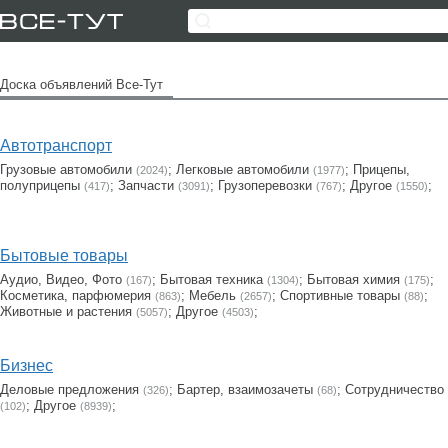
Доска объявлений Все-Тут
Автотранспорт
Грузовые автомобили
;
Легковые автомобили
;
Прицепы,
(2024)
(1977)
полуприцепы
;
Запчасти
;
Грузоперевозки
;
Другое
;
(417)
(3091)
(767)
(1550)
Бытовые товары
Аудио, Видео, Фото
;
Бытовая техника
;
Бытовая химия
;
(167)
(1304)
(175)
Косметика, парфюмерия
;
Мебель
;
Cпортивные товары
;
(863)
(2657)
(88)
Животные и растения
;
Другое
;
(5057)
(4503)
Бизнес
Деловые предложения
;
Бартер, взаимозачеты
;
Сотрудничество
(326)
(68)
;
Другое
;
(102)
(8939)