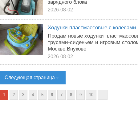
зарядного блока
2026-08-02
Ходунки пластмассовые с колесами
Продам новые ходунки пластмассов
трусами-сиденьем и игровым столо
Москве.Внуково
2026-08-02
Следующая страница
1
2
3
4
5
6
7
8
9
10
...