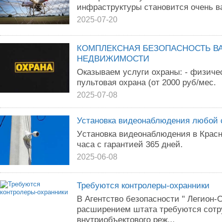
инфраструктуры становится очень в
2025-07-20
КОМПЛЕКСНАЯ БЕЗОПАСНОСТЬ В
НЕДВИЖИМОСТИ
Оказываем услуги охраны: - физическ
пультовая охрана (от 2000 руб/мес.
2025-07-08
Установка видеонаблюдения любой 
Уcтановкa видеонаблюдeния в Красн
чаca с гapaнтиeй 365 днeй.
2025-06-08
Требуются контролеры-охранники
B Агентство безопасности " Легион-С
paсшиpeниeм штaтa тpебуются со
внутриобъектового реж...