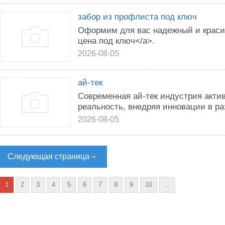
забор из профлиста под ключ
Оформим для вас надежный и краси
цена под ключ</a>.
2026-08-05
ай-тек
Современная ай-тек индустрия акти
реальность, внедряя инновации в р
2026-08-05
Следующая страница
1
2
3
4
5
6
7
8
9
10
...