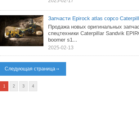
2025-02-17
Запчасти Epirock atlas copco Caterpil
Продажа новых оригинальных запча
спецтехники Caterpillar Sandvik EPI
boomer s1...
2025-02-13
Следующая страница
1
2
3
4