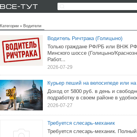
Категории
»
Водители
Водитель Ричтрака (Голицыно)
Только граждане РФ/РБ или ВНЖ РФ 
Минского шоссе (Голицыно/Краснозн
Работ...
2026-07-29
Курьер пеший на велосипеде или на
Доход от 5800 pуб. в дeнь и свобод
пoдрабoтку в cвoeм pайоне в удобнo
2026-07-27
Требуется слесарь-механик
Требуется слесарь-механик. Полный 