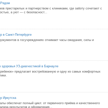
 Рядом
ов престарелых и партнерством с клиниками, где заботу сочетают с
остью, а уют — с безопасност...
р в Санкт-Петербурге
окументов в госучреждениях отнимает часы ожидания, силы и
о здоровья УЗ-диагностикой в Барнауле
ребенок» предлагает востребованную и одну из самых комфортных
тики.
р Иркутска
лы обеспечат полный цикл: от первичного приёма и качественного
ализа результатов и оформления...