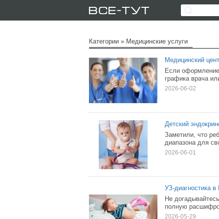
Категории
»
Медицинские услуги
Медицинский цент
Если оформление 
графика врача ил
2026-06-02
Детский эндокрин
Заметили, что ре
диапазона для св
2026-06-01
УЗ-диагностика в
Не догадывайтесь
полную расшифро
2026-05-29