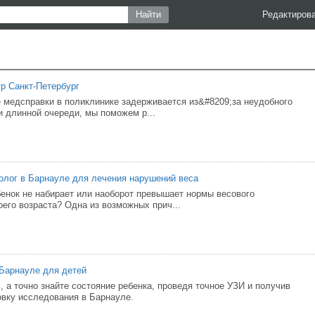
Редактиров
р Санкт-Петербург
медсправки в поликлинике задерживается из&#8209;за неудобного
и длинной очереди, мы поможем р...
олог в Барнауле для лечения нарушений веса
бенок не набирает или наоборот превышает нормы весового
оего возраста? Одна из возможных прич...
 Барнауле для детей
, а точно знайте состояние ребенка, проведя точное УЗИ и получив
вку исследования в Барнауле.