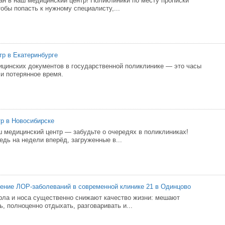
ан в наш медицинский центр! Поликлиники по месту прописки
обы попасть к нужному специалисту,...
р в Екатеринбурге
инских документов в государственной поликлинике — это часы
 и потерянное время.
р в Новосибирске
 медицинский центр — забудьте о очередях в поликлиниках!
едь на недели вперёд, загруженные в...
ние ЛОР-заболеваний в современной клинике 21 в Одинцово
орла и носа существенно снижают качество жизни: мешают
, полноценно отдыхать, разговаривать и...