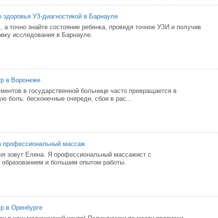
о здоровья УЗ-диагностикой в Барнауле
, а точно знайте состояние ребенка, проведя точное УЗИ и получив
вку исследования в Барнауле.
р в Воронеже
ентов в государственной больнице часто превращается в
ю боль: бесконечные очереди, сбои в рас...
а профессиональный массаж
ня зовут Елена. Я профессиональный массажист с
 образованием и большим опытом работы.
р в Оренбурге