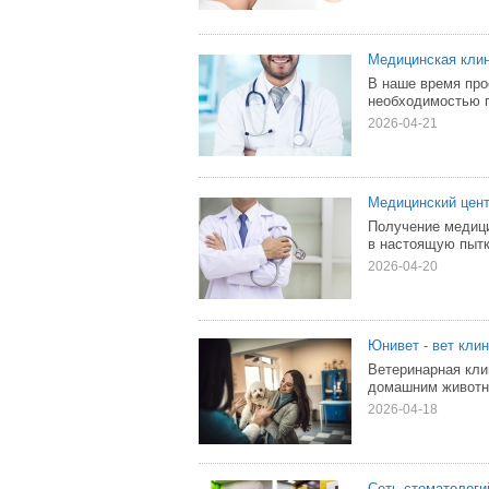
Медицинская кли
В наше время про
необходимостью п
2026-04-21
Медицинский цент
Получение медици
в настоящую пытк
2026-04-20
Юнивет - вет кли
Ветеринарная кл
домашним животны
2026-04-18
Сеть стоматологи