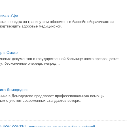
ника в Уфе
стая поездка за границу или абонемент в бассейн оборачиваются
одтвердить здоровье медицинской...
р в Омске
нских документов в государственной больнице часто превращается
у: бесконечные очереди, непред...
ника Домодедово
иника в Домодедово предлагает профессиональную помощь
м с учетом современных стандартов ветери...
й NOVIKOVSKI - комплексное лечение зубов с заботой