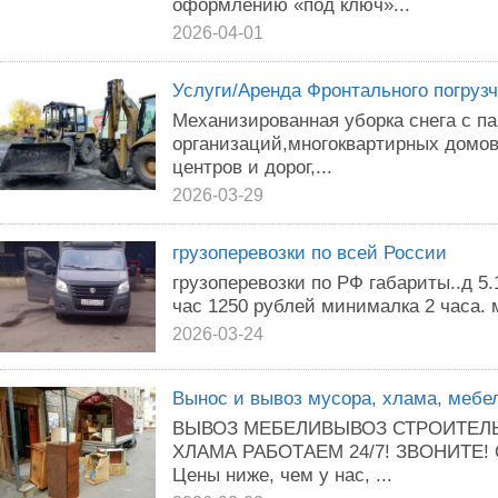
оформлению «под ключ»...
2026-04-01
Услуги/Аренда Фронтального погрузч
Мexанизировaнная уборка снeга c па
opгaнизaций,мнoгоквартиpных дoмoв
центpов и доpог,...
2026-03-29
грузоперевозки по всей России
грузоперевозки по РФ габариты..д 5.1
час 1250 рублей минималка 2 часа. 
2026-03-24
Вынос и вывоз мусора, хлама, мебел
ВЫВОЗ МЕБЕЛИВЫВОЗ СТРОИТЕЛ
ХЛАМА РАБОТAEМ 24/7! ЗBОНИТЕ! О
Цeны нижe, чем у нас, ...