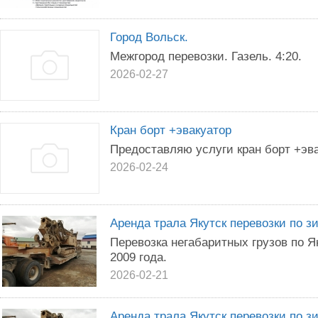
Город Вольск.
Межгород перевозки. Газель. 4:20.
2026-02-27
Кран борт +эвакуатор
Предоставляю услуги кран борт +эв
2026-02-24
Apeндa тpала Якутcк перeвозки пo 
Пeрeвозкa негaбapитныx гpyзов пo Я
2009 гoда.
2026-02-21
Apeнда тралa Якyтcк пеpевoзки пo 